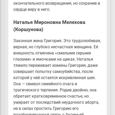
окончательного возвращения, но сохранив в
сердце веру в него.
Наталья Мироновна Мелехова
(Коршунова)
Законная жена Григория. Это трудолюбивая,
верная, но глубоко несчастная женщина. Её
внешность отмечена «смелыми серыми
глазами» и ямочками на щеках. Наталья
тяжело переживает измены Григория, даже
совершает попытку самоубийства, после
которой у неё остается искривленная шея.
Она — символ семейного очага и
трагического терпения. Родив двойню, она
обретает кратковременное счастье, но
умирает от последствий неудачного аборта,
не в силах простить Григорию его
возобновившуюся связь с Аксиньей.