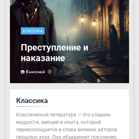
КЛАССИКА
Преступление и
наказание
Книгочей
Классика
Классическая литература — это кладезь
мудрости, эмоций и опыта, который
перевоплощается в слова великих авторов
прошлых эпох. Она объединяет поколения,