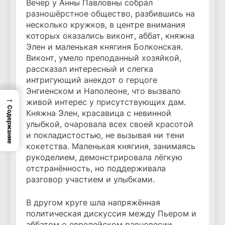
Вечер у Анны Павловны собрал
разношёрстное общество, разбившись на
несколько кружков, в центре внимания
которых оказались виконт, аббат, княжна
Элен и маленькая княгиня Болконская.
Виконт, умело преподанный хозяйкой,
рассказал интересный и слегка
интригующий анекдот о герцоге
Энгиенском и Наполеоне, что вызвало
→
живой интерес у присутствующих дам.
Содержание
Княжна Элен, красавица с невинной
улыбкой, очаровала всех своей красотой
и покладистостью, не вызывая ни тени
кокетства. Маленькая княгиня, занимаясь
рукоделием, демонстрировала лёгкую
отстранённость, но поддерживала
разговор участием и улыбками.
В другом круге шла напряжённая
политическая дискуссия между Пьером и
аббатом о европейском равновесии,