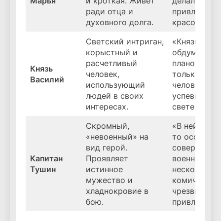
Марья
и кроткая. Живет
делались
ради отца и
привлекате
духовного долга.
красоты».
Светский интриган,
«Князь Васи
корыстный и
обдумывал 
расчетливый
планов… Он
Князь
человек,
только свет
Василий
использующий
человек,
людей в своих
успевший в
интересах.
свете…».
Скромный,
«В ней было
«невоенный» на
то особенно
вид герой.
совершенно
Капитан
Проявляет
военное,
Тушин
истинное
несколько
мужество и
комическое,
хладнокровие в
чрезвычайн
бою.
привлекател