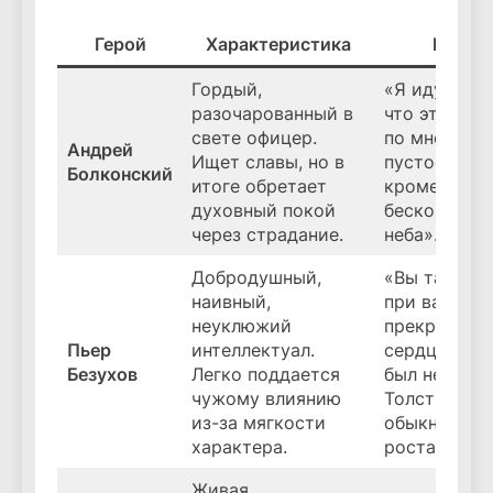
Герой
Характеристика
Цитат
Гордый,
«Я иду пото
разочарованный в
что эта жиз
свете офицер.
по мне!», «В
Андрей
Ищет славы, но в
пустое, всё
Болконский
итоге обретает
кроме этого
духовный покой
бесконечно
через страдание.
неба».
Добродушный,
«Вы так чи
наивный,
при вашем
неуклюжий
прекрасном
Пьер
интеллектуал.
сердце», «П
Безухов
Легко поддается
был неуклю
чужому влиянию
Толстый, в
из-за мягкости
обыкновенн
характера.
роста…».
Живая,