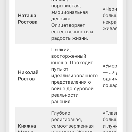
порывистая,
«Черноглаза
эмоциональная
Наташа
большим рт
девочка.
Ростова
некрасивая,
Олицетворяет
живая дево
естественность и
радость жизни.
Пылкий,
восторженный
юноша. Проходит
«Умереть за
путь от
Николай
— …чувству
идеализированного
Ростов
одним куск
представления о
лошадью…».
войне до суровой
реальности
ранения.
Глубоко
«Глаза княж
религиозная,
большие, гл
Княжна
самоотверженная
и лучистые