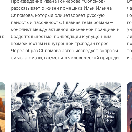
Произведение Иванa Гончарова «Обломов»
Вт
рассказывает о жизни помещика Ильи Ильича
ча
Обломова, который олицетворяет русскую
Го
леность и пассивность. Главная тема романа –
го
конфликт между активной жизненной позицией и
ун
 в
бездеятельностью, приводящий к упущенным
ли
возможностям и внутренней трагедии героя.
по
Через образ Обломова автор исследует вопросы
то
смысла жизни, времени и человеческой природы.
и 