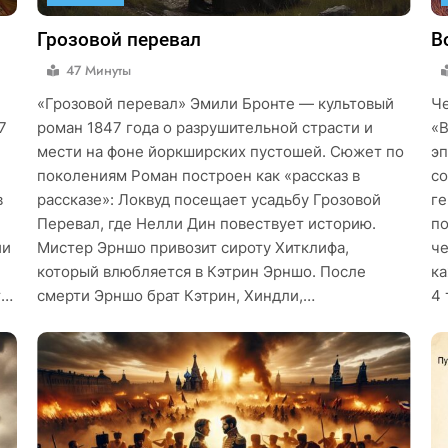
Грозовой перевал
В
47 Минуты
«Грозовой перевал» Эмили Бронте — культовый
Че
7
роман 1847 года о разрушительной страсти и
«В
мести на фоне йоркширских пустошей. Сюжет по
эп
поколениям Роман построен как «рассказ в
со
в
рассказе»: Локвуд посещает усадьбу Грозовой
ге
Перевал, где Нелли Дин повествует историю.
по
ии
Мистер Эрншо привозит сироту Хитклифа,
че
который влюбляется в Кэтрин Эрншо. После
ка
т…
смерти Эрншо брат Кэтрин, Хиндли,…
4