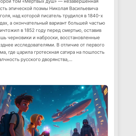
орой том «Мёртвых душ» — незавершённая
сть эпической поэмы Николая Васильевича
голя, над которой писатель трудился в 1840-х
дах, а окончательный вариант большей частью
ичтожил в 1852 году перед смертью, оставив
шь черновики и наброски, восстановленные
зднее исследователями. В отличие от первого
ма, где царила гротескная сатира на пошлость
алчность русского дворянства,…