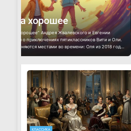
КЛАССИКА
Маттео Фальконе
и
Произведение “Маттео Фальконе” повествует 
и Оли.
столкновении строгих корсиканских законов 
8 года
чувств. Десятилетний сын главного героя под
и Оля
предаёт беглеца, прятавшегося у них, что зас
 Оля
жестокое, но, по его мнению, справедливое р
устным
Фальконе убивает собственного сына, чтобы в
перед законом маки и окружающими.
КЛАССИКА