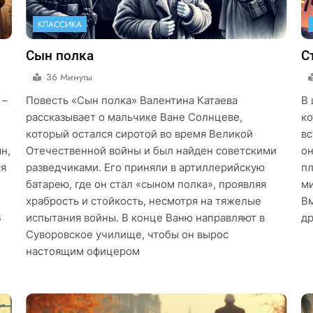
КЛАССИКА
Сын полка
С
36 Минуты
 –
Повесть «Сын полка» Валентина Катаева
В 
рассказывает о мальчике Ване Солнцеве,
ко
который остался сиротой во время Великой
вс
н,
Отечественной войны и был найден советскими
он
ся
разведчиками. Его приняли в артиллерийскую
пл
батарею, где он стал «сыном полка», проявляя
ми
храбрость и стойкость, несмотря на тяжелые
Вм
В
испытания войны. В конце Ваню направляют в
др
Суворовское училище, чтобы он вырос
настоящим офицером