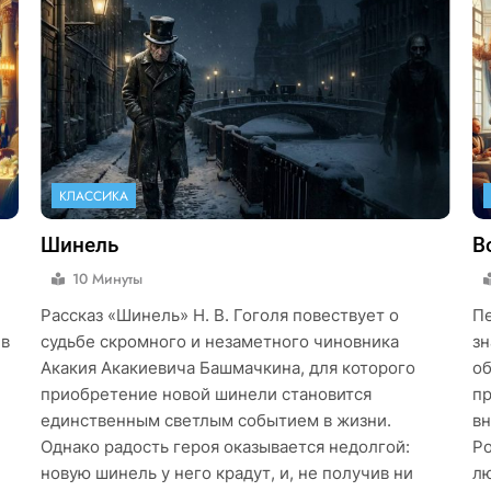
КЛАССИКА
Шинель
В
10 Минуты
Рассказ «Шинель» Н. В. Гоголя повествует о
Пе
ев
судьбе скромного и незаметного чиновника
зн
Акакия Акакиевича Башмачкина, для которого
об
приобретение новой шинели становится
пр
единственным светлым событием в жизни.
вн
Однако радость героя оказывается недолгой:
Ро
новую шинель у него крадут, и, не получив ни
лю