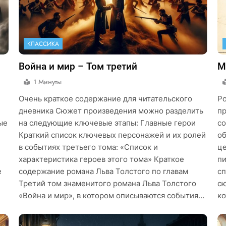
КЛАССИКА
Война и мир – Том третий
М
1 Минуты
Очень краткое содержание для читательского
Ро
дневника Сюжет произведения можно разделить
пр
ые
на следующие ключевые этапы: Главные герои
со
Краткий список ключевых персонажей и их ролей
об
в событиях третьего тома: «Список и
це
характеристика героев этого тома» Краткое
пи
е
содержание романа Льва Толстого по главам
сп
Третий том знаменитого романа Льва Толстого
сю
«Война и мир», в котором описываются события…
ко