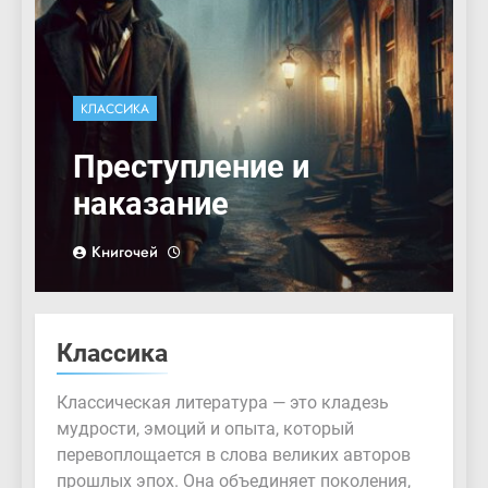
КЛАССИКА
Преступление и
наказание
Книгочей
Классика
Классическая литература — это кладезь
мудрости, эмоций и опыта, который
перевоплощается в слова великих авторов
прошлых эпох. Она объединяет поколения,