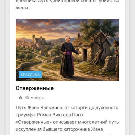
дневника Суть Крейцеровой сонаты: убийство
жены…
КЛАССИКА
Отверженные
48 минуты
Путь Жана Вальжана: от каторги до духовного
триумфа. Роман Виктора Гюго
«Отверженные» описывает многолетний путь
искупления бывшего каторжника Жана