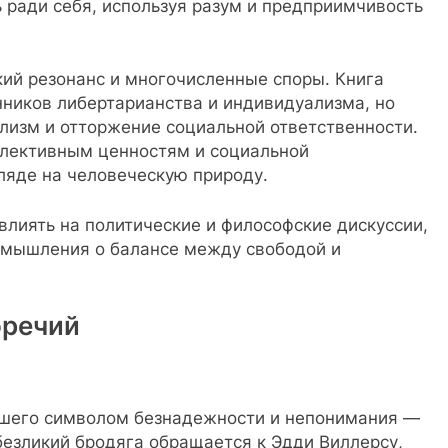
 ради себя, используя разум и предприимчивость
ий резонанс и многочисленные споры. Книга
нников либертарианства и индивидуализма, но
лизм и отторжение социальной ответственности.
ллективным ценностям и социальной
ляде на человеческую природу.
лиять на политические и философские дискуссии,
змышления о балансе между свободой и
оречий
авшего символом безнадежности и непонимания —
безликий бродяга обращается к Эдди Виллерсу,