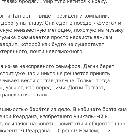
 глазах бродяги. Мир тупо катится к краху.
эгни Таггарт — вице-президенту компании,
дорогу на плаву. Она едет в поезде «Комета» и
асную неизвестную мелодию, похожую на музыку
 музыка оказывается просто насвистыванием
лодия, которой как будто не существует,
утерянного, почти невозможного.
я из-за неисправного семафора, Дэгни берет
 стоит уже час и никто не решается принять
азывает вести состав дальше. Только тогда
 узнают, кто перед ними: Дэгни Таггарт,
трансконтинентал».
ешимостью берётся за дело. В кабинете брата она
Генри Реардэна, изобретшего уникальный и
, ссылаясь на советы, комитеты и общественное
онкурентом Реардэна — Ореном Бойлом, — и