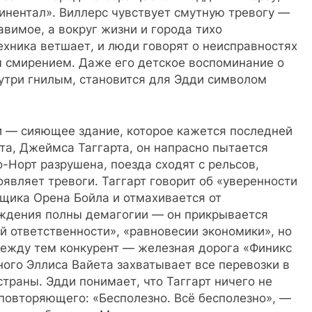
инентал». Виллерс чувствует смутную тревогу —
вимое, а вокруг жизни и города тихо
ехника ветшает, и люди говорят о неисправностях
м смирением. Даже его детское воспоминание о
утри гнилым, становится для Эдди символом
и — сияющее здание, которое кажется последней
та, Джеймса Таггарта, он напрасно пытается
-Норт разрушена, поезда сходят с рельсов,
оявляет тревоги. Таггарт говорит об «уверенности
щика Орена Бойла и отмахивается от
уждения полны демагогии — он прикрывается
й ответственности», «равновесии экономики», но
ежду тем конкурент — железная дорога «Финикс
ого Эллиса Вайета захватывает все перевозки в
раны. Эдди понимает, что Таггарт ничего не
 повторяющего: «Бесполезно. Всё бесполезно», —