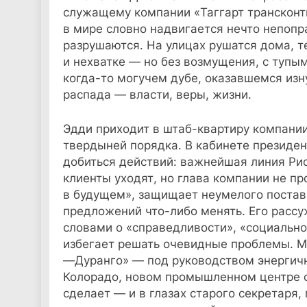
служащему компании «Таггарт трансконт
в мире словно надвигается нечто непопра
разрушаются. На улицах рушатся дома, т
и нехватке — но без возмущения, с тупы
когда-то могучем дубе, оказавшемся изн
распада — власти, веры, жизни.
Эдди приходит в штаб-квартиру компани
твердыней порядка. В кабинете президен
добиться действий: важнейшая линия Рио
клиенты уходят, но глава компании не пр
в будущем», защищает неумелого постав
предложений что-либо менять. Его расс
словами о «справедливости», «социально
избегает решать очевидные проблемы. М
—Дуранго» — под руководством энергичн
Колорадо, новом промышленном центре ст
сделает — и в глазах старого секретаря,