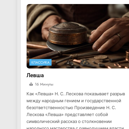
КЛАССИКА
Левша
16 Минуты
Как «Левша» Н. С. Лескова показывает разрыв
между народным гением и государственной
безответственностью Произведение Н. С.
Лескова «Левша» представляет собой
символический рассказ о столкновении
народного мастерства с равнодушием власти,