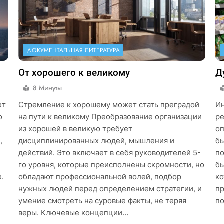
ДОКУМЕНТАЛЬНАЯ ЛИТЕРАТУРА
От хорошего к великому
Д
8 Минуты
ет
Стремление к хорошему может стать преградой
Ин
о
на пути к великому Преобразование организации
ре
из хорошей в великую требует
оп
,
дисциплинированных людей, мышления и
бы
действий. Это включает в себя руководителей 5-
по
го уровня, которые преисполнены скромности, но
бы
е.
обладают профессиональной волей, подбор
ко
нужных людей перед определением стратегии, и
пр
умение смотреть на суровые факты, не теряя
по
веры. Ключевые концепции…