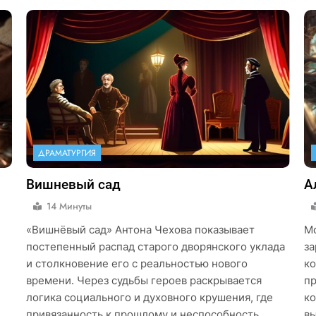
ДРАМАТУРГИЯ
Вишневый сад
А
14 Минуты
«Вишнёвый сад» Антона Чехова показывает
Мо
постепенный распад старого дворянского уклада
за
и столкновение его с реальностью нового
ко
времени. Через судьбы героев раскрывается
пр
логика социального и духовного крушения, где
ко
привязанность к прошлому и неспособность
вы