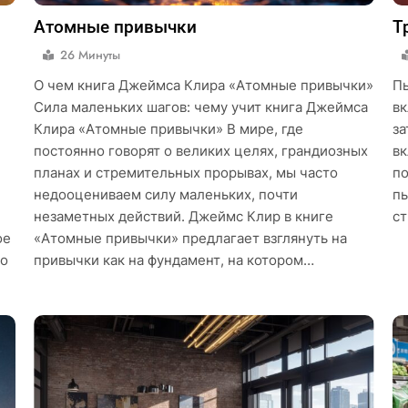
Атомные привычки
Т
26 Минуты
О чем книга Джеймса Клира «Атомные привычки»
Пь
Сила маленьких шагов: чему учит книга Джеймса
вк
Клира «Атомные привычки» В мире, где
за
постоянно говорят о великих целях, грандиозных
вк
планах и стремительных прорывах, мы часто
по
недооцениваем силу маленьких, почти
пь
незаметных действий. Джеймс Клир в книге
ст
ое
«Атомные привычки» предлагает взглянуть на
 о
привычки как на фундамент, на котором…